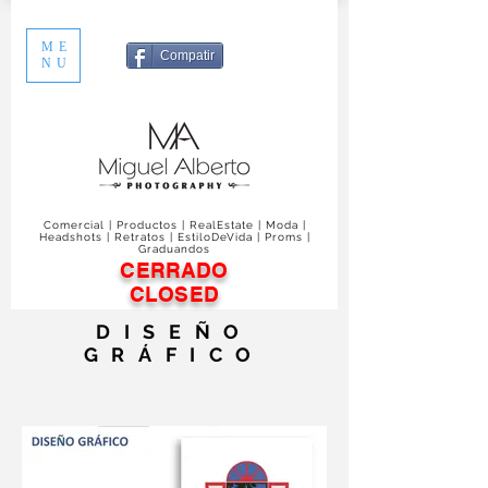
ME
Compatir
NU
Comercial | Productos | RealEstate | Moda |
Headshots | Retratos | EstiloDeVida | Proms |
Graduandos
CERRADO
CLOSED
DISEÑO
GRÁFICO