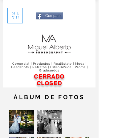
ME
Compatir
NU
Comercial | Productos | RealEstate | Moda |
Headshots | Retratos | EstiloDeVida | Proms |
Graduandos
CERRADO
CLOSED
ÁLBUM DE FOTOS