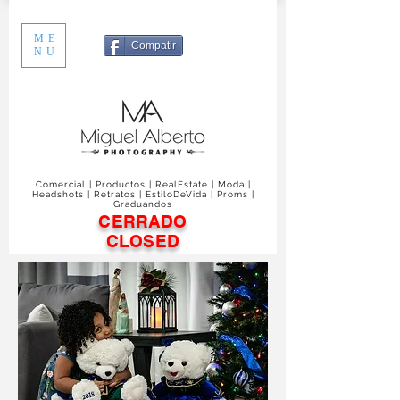
ME
Compatir
NU
Comercial | Productos | RealEstate | Moda |
Headshots | Retratos | EstiloDeVida | Proms |
Graduandos
CERRADO
CLOSED