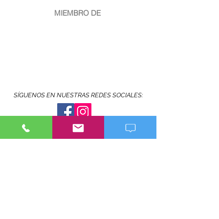
MIEMBRO DE
SÍGUENOS EN NUESTRAS REDES SOCIALES:
Copyright
2016-2023
© MIGUEL ALBERTO CRUZ-MALDONADO
www.miguelalbertophotography.com
Hecho en Puerto Rico
Está prohibido copiar y/o reproducir y/o publicar
imágenes completas o parciales de las fotografías
publicadas en este website sin la autorización por
escrito del fotógrafo. Solo se permite compartir las
fotografías en las redes sociales directamente de
este website si esa opción está activa.
Copyright © Miguel Alberto Cruz-Maldonado